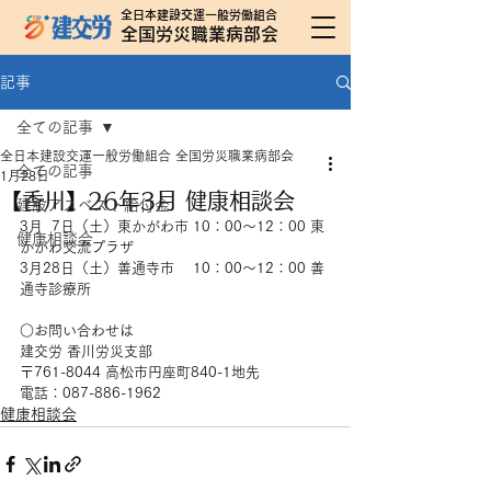
全日本建設交運一般労働組合
全国労災職業病部会
記事
全ての記事
全日本建設交運一般労働組合 全国労災職業病部会
全ての記事
1月28日
【香川】26年3月 健康相談会
建設アスベスト給付金
3月  7日（土）東かがわ市 10：00～12：00 東
健康相談会
かがわ交流プラザ
3月28日（土）善通寺市　 10：00～12：00 善
通寺診療所
○お問い合わせは
建交労 香川労災支部
〒761-8044 高松市円座町840-1地先
電話：087-886-1962
健康相談会