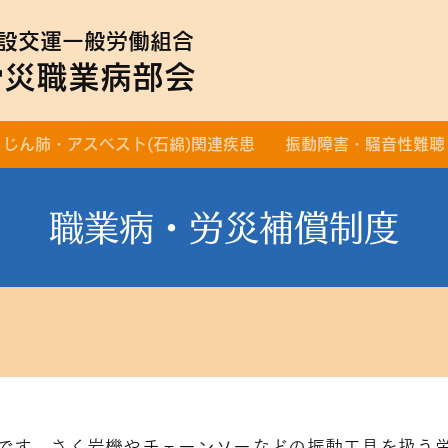
設交運一般労働組合
労災職業病部会
じん肺・アスベスト(石綿)関連疾患
振動障害・騒音性難聴
職業病・労災補償制度
です。さく岩機やチェーンソーなどの振動工具を扱う